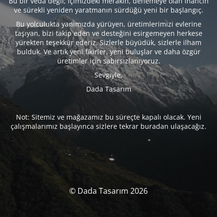
Bu bir veda değil; içimizdeki merakın, denemeye olan inancın
ve sürekli yeniden yaratmanın sürdüğü yeni bir başlangıç.
Bu yolculukta yanımızda yürüyen, üretimlerimizi evlerine
taşıyan, bizi takip eden ve desteğini esirgemeyen herkese
yürekten teşekkür ederiz. Sizlerle büyüdük, sizlerle ilham
bulduk. Ve artık yeni fikirler, yeni buluşlar ve daha özgür
üretimler için sabırsızlanıyoruz.
Sevgiyle,
Dada Tasarım
Not: Sitemiz ve mağazamız bu süreçte kapalı olacak. Yeni
çalışmalarımız başlayınca sizlere tekrar buradan ulaşacağız.
© Dada Tasarım 2026