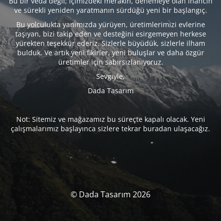
Bu bir veda değil; içimizdeki merakın, denemeye olan inancın
ve sürekli yeniden yaratmanın sürdüğü yeni bir başlangıç.
Bu yolculukta yanımızda yürüyen, üretimlerimizi evlerine
taşıyan, bizi takip eden ve desteğini esirgemeyen herkese
yürekten teşekkür ederiz. Sizlerle büyüdük, sizlerle ilham
bulduk. Ve artık yeni fikirler, yeni buluşlar ve daha özgür
üretimler için sabırsızlanıyoruz.
Sevgiyle,
Dada Tasarım
Not: Sitemiz ve mağazamız bu süreçte kapalı olacak. Yeni
çalışmalarımız başlayınca sizlere tekrar buradan ulaşacağız.
© Dada Tasarım 2026