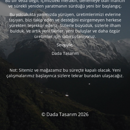
Bu bir veda değil; içimizdeki merakın, denemeye olan inancın
ve sürekli yeniden yaratmanın sürdüğü yeni bir başlangıç.
Bu yolculukta yanımızda yürüyen, üretimlerimizi evlerine
taşıyan, bizi takip eden ve desteğini esirgemeyen herkese
yürekten teşekkür ederiz. Sizlerle büyüdük, sizlerle ilham
bulduk. Ve artık yeni fikirler, yeni buluşlar ve daha özgür
üretimler için sabırsızlanıyoruz.
Sevgiyle,
Dada Tasarım
Not: Sitemiz ve mağazamız bu süreçte kapalı olacak. Yeni
çalışmalarımız başlayınca sizlere tekrar buradan ulaşacağız.
© Dada Tasarım 2026