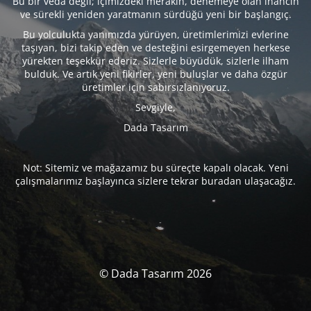
Bu bir veda değil; içimizdeki merakın, denemeye olan inancın
ve sürekli yeniden yaratmanın sürdüğü yeni bir başlangıç.
Bu yolculukta yanımızda yürüyen, üretimlerimizi evlerine
taşıyan, bizi takip eden ve desteğini esirgemeyen herkese
yürekten teşekkür ederiz. Sizlerle büyüdük, sizlerle ilham
bulduk. Ve artık yeni fikirler, yeni buluşlar ve daha özgür
üretimler için sabırsızlanıyoruz.
Sevgiyle,
Dada Tasarım
Not: Sitemiz ve mağazamız bu süreçte kapalı olacak. Yeni
çalışmalarımız başlayınca sizlere tekrar buradan ulaşacağız.
© Dada Tasarım 2026