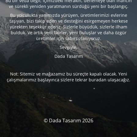
Bu bir veda değil; içimizdeki merakın, denemeye olan inancın
ve sürekli yeniden yaratmanın sürdüğü yeni bir başlangıç.
Bu yolculukta yanımızda yürüyen, üretimlerimizi evlerine
taşıyan, bizi takip eden ve desteğini esirgemeyen herkese
yürekten teşekkür ederiz. Sizlerle büyüdük, sizlerle ilham
bulduk. Ve artık yeni fikirler, yeni buluşlar ve daha özgür
üretimler için sabırsızlanıyoruz.
Sevgiyle,
Dada Tasarım
Not: Sitemiz ve mağazamız bu süreçte kapalı olacak. Yeni
çalışmalarımız başlayınca sizlere tekrar buradan ulaşacağız.
© Dada Tasarım 2026