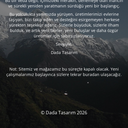
Bu bir veda değil; içimizdeki merakın, denemeye olan inancın
ve sürekli yeniden yaratmanın sürdüğü yeni bir başlangıç.
Bu yolculukta yanımızda yürüyen, üretimlerimizi evlerine
taşıyan, bizi takip eden ve desteğini esirgemeyen herkese
yürekten teşekkür ederiz. Sizlerle büyüdük, sizlerle ilham
bulduk. Ve artık yeni fikirler, yeni buluşlar ve daha özgür
üretimler için sabırsızlanıyoruz.
Sevgiyle,
Dada Tasarım
Not: Sitemiz ve mağazamız bu süreçte kapalı olacak. Yeni
çalışmalarımız başlayınca sizlere tekrar buradan ulaşacağız.
© Dada Tasarım 2026