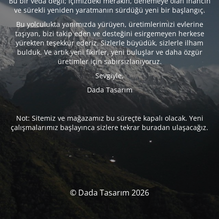
Bu bir veda değil; içimizdeki merakın, denemeye olan inancın
ve sürekli yeniden yaratmanın sürdüğü yeni bir başlangıç.
Bu yolculukta yanımızda yürüyen, üretimlerimizi evlerine
taşıyan, bizi takip eden ve desteğini esirgemeyen herkese
yürekten teşekkür ederiz. Sizlerle büyüdük, sizlerle ilham
bulduk. Ve artık yeni fikirler, yeni buluşlar ve daha özgür
üretimler için sabırsızlanıyoruz.
Sevgiyle,
Dada Tasarım
Not: Sitemiz ve mağazamız bu süreçte kapalı olacak. Yeni
çalışmalarımız başlayınca sizlere tekrar buradan ulaşacağız.
© Dada Tasarım 2026