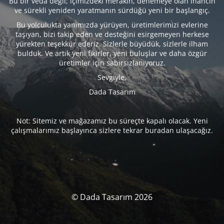
Bu bir veda değil; içimizdeki merakın, denemeye olan inancın
ve sürekli yeniden yaratmanın sürdüğü yeni bir başlangıç.
Bu yolculukta yanımızda yürüyen, üretimlerimizi evlerine
taşıyan, bizi takip eden ve desteğini esirgemeyen herkese
yürekten teşekkür ederiz. Sizlerle büyüdük, sizlerle ilham
bulduk. Ve artık yeni fikirler, yeni buluşlar ve daha özgür
üretimler için sabırsızlanıyoruz.
Sevgiyle,
Dada Tasarım
Not: Sitemiz ve mağazamız bu süreçte kapalı olacak. Yeni
çalışmalarımız başlayınca sizlere tekrar buradan ulaşacağız.
© Dada Tasarım 2026