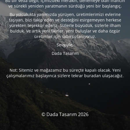
Bu bir veda değil; içimizdeki merakın, denemeye olan inancın
ve sürekli yeniden yaratmanın sürdüğü yeni bir başlangıç.
Bu yolculukta yanımızda yürüyen, üretimlerimizi evlerine
taşıyan, bizi takip eden ve desteğini esirgemeyen herkese
yürekten teşekkür ederiz. Sizlerle büyüdük, sizlerle ilham
bulduk. Ve artık yeni fikirler, yeni buluşlar ve daha özgür
üretimler için sabırsızlanıyoruz.
Sevgiyle,
Dada Tasarım
Not: Sitemiz ve mağazamız bu süreçte kapalı olacak. Yeni
çalışmalarımız başlayınca sizlere tekrar buradan ulaşacağız.
© Dada Tasarım 2026