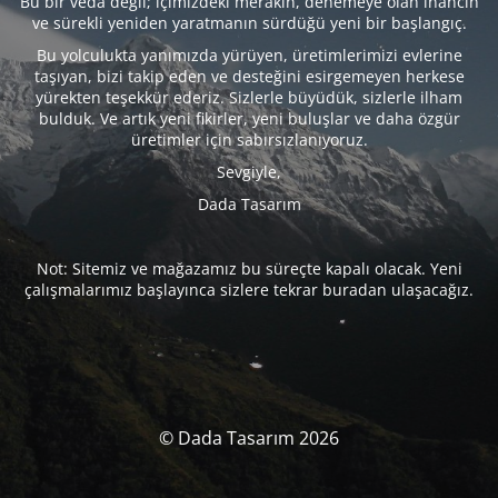
Bu bir veda değil; içimizdeki merakın, denemeye olan inancın
ve sürekli yeniden yaratmanın sürdüğü yeni bir başlangıç.
Bu yolculukta yanımızda yürüyen, üretimlerimizi evlerine
taşıyan, bizi takip eden ve desteğini esirgemeyen herkese
yürekten teşekkür ederiz. Sizlerle büyüdük, sizlerle ilham
bulduk. Ve artık yeni fikirler, yeni buluşlar ve daha özgür
üretimler için sabırsızlanıyoruz.
Sevgiyle,
Dada Tasarım
Not: Sitemiz ve mağazamız bu süreçte kapalı olacak. Yeni
çalışmalarımız başlayınca sizlere tekrar buradan ulaşacağız.
© Dada Tasarım 2026