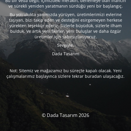
Bu bir veda değil; içimizdeki merakın, denemeye olan inancın
ve sürekli yeniden yaratmanın sürdüğü yeni bir başlangıç.
Bu yolculukta yanımızda yürüyen, üretimlerimizi evlerine
taşıyan, bizi takip eden ve desteğini esirgemeyen herkese
yürekten teşekkür ederiz. Sizlerle büyüdük, sizlerle ilham
bulduk. Ve artık yeni fikirler, yeni buluşlar ve daha özgür
üretimler için sabırsızlanıyoruz.
Sevgiyle,
Dada Tasarım
Not: Sitemiz ve mağazamız bu süreçte kapalı olacak. Yeni
çalışmalarımız başlayınca sizlere tekrar buradan ulaşacağız.
© Dada Tasarım 2026