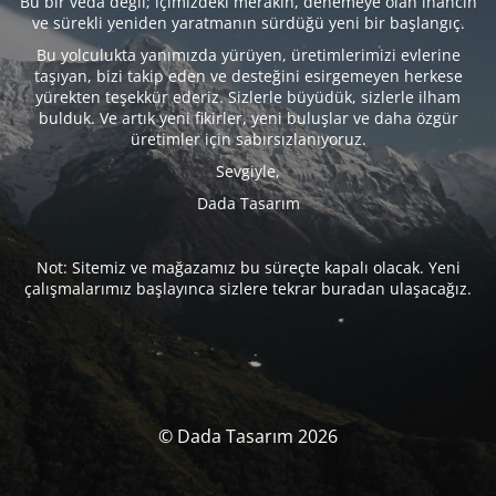
Bu bir veda değil; içimizdeki merakın, denemeye olan inancın
ve sürekli yeniden yaratmanın sürdüğü yeni bir başlangıç.
Bu yolculukta yanımızda yürüyen, üretimlerimizi evlerine
taşıyan, bizi takip eden ve desteğini esirgemeyen herkese
yürekten teşekkür ederiz. Sizlerle büyüdük, sizlerle ilham
bulduk. Ve artık yeni fikirler, yeni buluşlar ve daha özgür
üretimler için sabırsızlanıyoruz.
Sevgiyle,
Dada Tasarım
Not: Sitemiz ve mağazamız bu süreçte kapalı olacak. Yeni
çalışmalarımız başlayınca sizlere tekrar buradan ulaşacağız.
© Dada Tasarım 2026