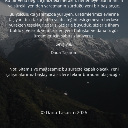
Bu bir veda değil; içimizdeki merakın, denemeye olan inancın
ve sürekli yeniden yaratmanın sürdüğü yeni bir başlangıç.
Bu yolculukta yanımızda yürüyen, üretimlerimizi evlerine
taşıyan, bizi takip eden ve desteğini esirgemeyen herkese
yürekten teşekkür ederiz. Sizlerle büyüdük, sizlerle ilham
bulduk. Ve artık yeni fikirler, yeni buluşlar ve daha özgür
üretimler için sabırsızlanıyoruz.
Sevgiyle,
Dada Tasarım
Not: Sitemiz ve mağazamız bu süreçte kapalı olacak. Yeni
çalışmalarımız başlayınca sizlere tekrar buradan ulaşacağız.
© Dada Tasarım 2026