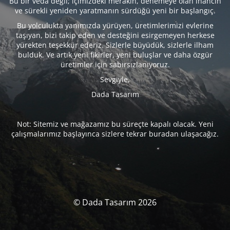
Bu bir veda değil; içimizdeki merakın, denemeye olan inancın
ve sürekli yeniden yaratmanın sürdüğü yeni bir başlangıç.
Bu yolculukta yanımızda yürüyen, üretimlerimizi evlerine
taşıyan, bizi takip eden ve desteğini esirgemeyen herkese
yürekten teşekkür ederiz. Sizlerle büyüdük, sizlerle ilham
bulduk. Ve artık yeni fikirler, yeni buluşlar ve daha özgür
üretimler için sabırsızlanıyoruz.
Sevgiyle,
Dada Tasarım
Not: Sitemiz ve mağazamız bu süreçte kapalı olacak. Yeni
çalışmalarımız başlayınca sizlere tekrar buradan ulaşacağız.
© Dada Tasarım 2026