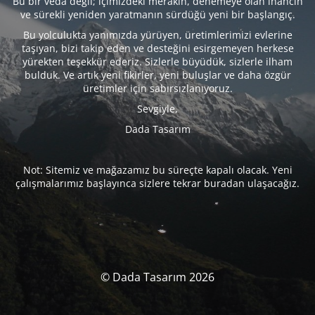
Bu bir veda değil; içimizdeki merakın, denemeye olan inancın
ve sürekli yeniden yaratmanın sürdüğü yeni bir başlangıç.
Bu yolculukta yanımızda yürüyen, üretimlerimizi evlerine
taşıyan, bizi takip eden ve desteğini esirgemeyen herkese
yürekten teşekkür ederiz. Sizlerle büyüdük, sizlerle ilham
bulduk. Ve artık yeni fikirler, yeni buluşlar ve daha özgür
üretimler için sabırsızlanıyoruz.
Sevgiyle,
Dada Tasarım
Not: Sitemiz ve mağazamız bu süreçte kapalı olacak. Yeni
çalışmalarımız başlayınca sizlere tekrar buradan ulaşacağız.
© Dada Tasarım 2026