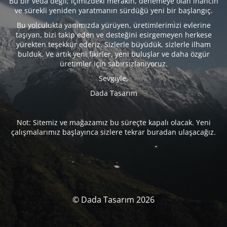
Bu bir veda değil; içimizdeki merakın, denemeye olan inancın
ve sürekli yeniden yaratmanın sürdüğü yeni bir başlangıç.
Bu yolculukta yanımızda yürüyen, üretimlerimizi evlerine
taşıyan, bizi takip eden ve desteğini esirgemeyen herkese
yürekten teşekkür ederiz. Sizlerle büyüdük, sizlerle ilham
bulduk. Ve artık yeni fikirler, yeni buluşlar ve daha özgür
üretimler için sabırsızlanıyoruz.
Sevgiyle,
Dada Tasarım
Not: Sitemiz ve mağazamız bu süreçte kapalı olacak. Yeni
çalışmalarımız başlayınca sizlere tekrar buradan ulaşacağız.
© Dada Tasarım 2026