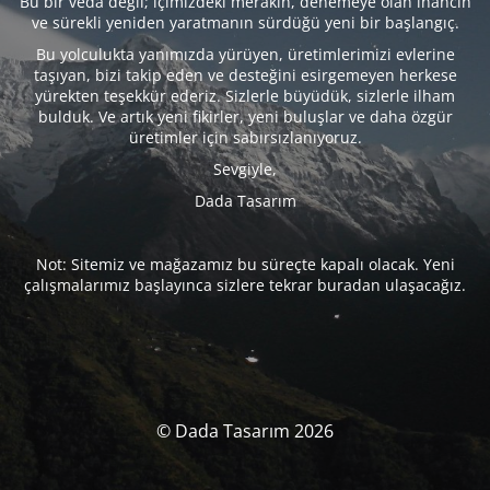
Bu bir veda değil; içimizdeki merakın, denemeye olan inancın
ve sürekli yeniden yaratmanın sürdüğü yeni bir başlangıç.
Bu yolculukta yanımızda yürüyen, üretimlerimizi evlerine
taşıyan, bizi takip eden ve desteğini esirgemeyen herkese
yürekten teşekkür ederiz. Sizlerle büyüdük, sizlerle ilham
bulduk. Ve artık yeni fikirler, yeni buluşlar ve daha özgür
üretimler için sabırsızlanıyoruz.
Sevgiyle,
Dada Tasarım
Not: Sitemiz ve mağazamız bu süreçte kapalı olacak. Yeni
çalışmalarımız başlayınca sizlere tekrar buradan ulaşacağız.
© Dada Tasarım 2026