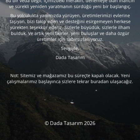
Bu bir veda değil; içimizdeki merakın, denemeye olan inancın
ve sürekli yeniden yaratmanın sürdüğü yeni bir başlangıç.
Bu yolculukta yanımızda yürüyen, üretimlerimizi evlerine
taşıyan, bizi takip eden ve desteğini esirgemeyen herkese
yürekten teşekkür ederiz. Sizlerle büyüdük, sizlerle ilham
bulduk. Ve artık yeni fikirler, yeni buluşlar ve daha özgür
üretimler için sabırsızlanıyoruz.
Sevgiyle,
Dada Tasarım
Not: Sitemiz ve mağazamız bu süreçte kapalı olacak. Yeni
çalışmalarımız başlayınca sizlere tekrar buradan ulaşacağız.
© Dada Tasarım 2026