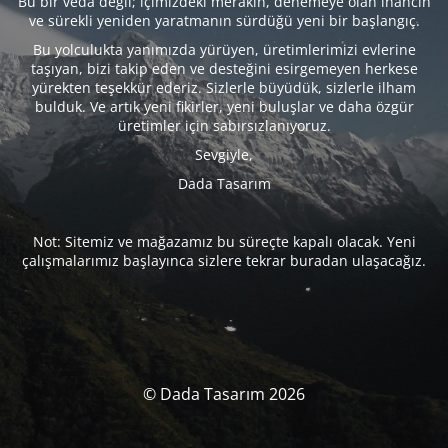
Bu bir veda değil; içimizdeki merakın, denemeye olan inancın
ve sürekli yeniden yaratmanın sürdüğü yeni bir başlangıç.
Bu yolculukta yanımızda yürüyen, üretimlerimizi evlerine
taşıyan, bizi takip eden ve desteğini esirgemeyen herkese
yürekten teşekkür ederiz. Sizlerle büyüdük, sizlerle ilham
bulduk. Ve artık yeni fikirler, yeni buluşlar ve daha özgür
üretimler için sabırsızlanıyoruz.
Sevgiyle,
Dada Tasarım
Not: Sitemiz ve mağazamız bu süreçte kapalı olacak. Yeni
çalışmalarımız başlayınca sizlere tekrar buradan ulaşacağız.
© Dada Tasarım 2026