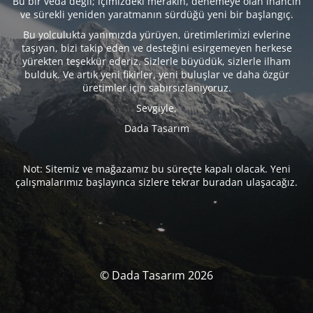
Bu bir veda değil; içimizdeki merakın, denemeye olan inancın
ve sürekli yeniden yaratmanın sürdüğü yeni bir başlangıç.
Bu yolculukta yanımızda yürüyen, üretimlerimizi evlerine
taşıyan, bizi takip eden ve desteğini esirgemeyen herkese
yürekten teşekkür ederiz. Sizlerle büyüdük, sizlerle ilham
bulduk. Ve artık yeni fikirler, yeni buluşlar ve daha özgür
üretimler için sabırsızlanıyoruz.
Sevgiyle,
Dada Tasarım
Not: Sitemiz ve mağazamız bu süreçte kapalı olacak. Yeni
çalışmalarımız başlayınca sizlere tekrar buradan ulaşacağız.
© Dada Tasarım 2026