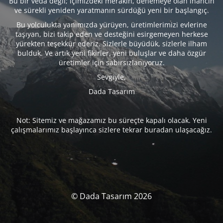
Bu bir veda değil; içimizdeki merakın, denemeye olan inancın
ve sürekli yeniden yaratmanın sürdüğü yeni bir başlangıç.
Bu yolculukta yanımızda yürüyen, üretimlerimizi evlerine
taşıyan, bizi takip eden ve desteğini esirgemeyen herkese
yürekten teşekkür ederiz. Sizlerle büyüdük, sizlerle ilham
bulduk. Ve artık yeni fikirler, yeni buluşlar ve daha özgür
üretimler için sabırsızlanıyoruz.
Sevgiyle,
Dada Tasarım
Not: Sitemiz ve mağazamız bu süreçte kapalı olacak. Yeni
çalışmalarımız başlayınca sizlere tekrar buradan ulaşacağız.
© Dada Tasarım 2026