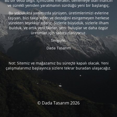
Bu bir veda değil; içimizdeki merakın, denemeye olan inancın
ve sürekli yeniden yaratmanın sürdüğü yeni bir başlangıç.
Bu yolculukta yanımızda yürüyen, üretimlerimizi evlerine
taşıyan, bizi takip eden ve desteğini esirgemeyen herkese
yürekten teşekkür ederiz. Sizlerle büyüdük, sizlerle ilham
bulduk. Ve artık yeni fikirler, yeni buluşlar ve daha özgür
üretimler için sabırsızlanıyoruz.
Sevgiyle,
Dada Tasarım
Not: Sitemiz ve mağazamız bu süreçte kapalı olacak. Yeni
çalışmalarımız başlayınca sizlere tekrar buradan ulaşacağız.
© Dada Tasarım 2026