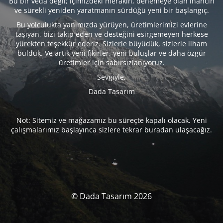
Bu bir veda değil; içimizdeki merakın, denemeye olan inancın
ve sürekli yeniden yaratmanın sürdüğü yeni bir başlangıç.
Bu yolculukta yanımızda yürüyen, üretimlerimizi evlerine
taşıyan, bizi takip eden ve desteğini esirgemeyen herkese
yürekten teşekkür ederiz. Sizlerle büyüdük, sizlerle ilham
bulduk. Ve artık yeni fikirler, yeni buluşlar ve daha özgür
üretimler için sabırsızlanıyoruz.
Sevgiyle,
Dada Tasarım
Not: Sitemiz ve mağazamız bu süreçte kapalı olacak. Yeni
çalışmalarımız başlayınca sizlere tekrar buradan ulaşacağız.
© Dada Tasarım 2026