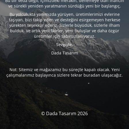
Bu bir veda değil; içimizdeki merakın, denemeye olan inancın
ve sürekli yeniden yaratmanın sürdüğü yeni bir başlangıç.
Bu yolculukta yanımızda yürüyen, üretimlerimizi evlerine
taşıyan, bizi takip eden ve desteğini esirgemeyen herkese
yürekten teşekkür ederiz. Sizlerle büyüdük, sizlerle ilham
bulduk. Ve artık yeni fikirler, yeni buluşlar ve daha özgür
üretimler için sabırsızlanıyoruz.
Sevgiyle,
Dada Tasarım
Not: Sitemiz ve mağazamız bu süreçte kapalı olacak. Yeni
çalışmalarımız başlayınca sizlere tekrar buradan ulaşacağız.
© Dada Tasarım 2026