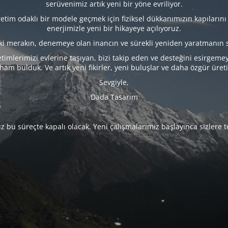
serüvenimiz artık yeni bir yöne evriliyor.
tim odaklı bir modele geçmek için fiziksel dükkanımızın kapılarını
enerjimizle yeni bir hikayeye açılıyoruz.
eki merakın, denemeye olan inancın ve sürekli yeniden yaratmanın 
timlerimizi evlerine taşıyan, bizi takip eden ve desteğini esirgeme
lham bulduk. Ve artık yeni fikirler, yeni buluşlar ve daha özgür üret
Sevgiyle,
Dada Tasarım
 bu süreçte kapalı olacak. Yeni çalışmalarımız başlayınca sizlere 