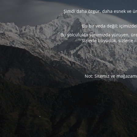
Şimdi daha özgür, daha esnek ve üre
Bu bir veda değil; içimizd
Bu yolculukta yanımızda yürüyen, üre
Sizlerle büyüdük, sizlerle i
Not: Sitemiz ve mağazamız