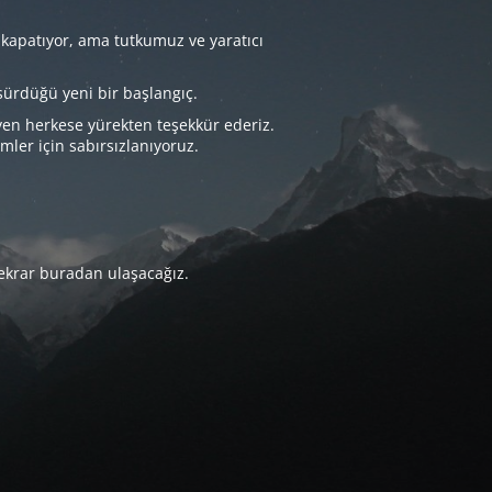
 kapatıyor, ama tutkumuz ve yaratıcı
sürdüğü yeni bir başlangıç.
yen herkese yürekten teşekkür ederiz.
imler için sabırsızlanıyoruz.
tekrar buradan ulaşacağız.