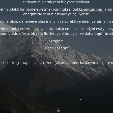
serüvenimiz artık yeni bir yöne evriliyor.
tim odaklı bir modele geçmek için fiziksel dükkanımızın kapılarını
enerjimizle yeni bir hikayeye açılıyoruz.
eki merakın, denemeye olan inancın ve sürekli yeniden yaratmanın 
timlerimizi evlerine taşıyan, bizi takip eden ve desteğini esirgeme
lham bulduk. Ve artık yeni fikirler, yeni buluşlar ve daha özgür üret
Sevgiyle,
Dada Tasarım
 bu süreçte kapalı olacak. Yeni çalışmalarımız başlayınca sizlere 