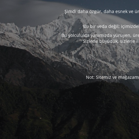
Şimdi daha özgür, daha esnek ve üre
Bu bir veda değil; içimizd
Bu yolculukta yanımızda yürüyen, üre
Sizlerle büyüdük, sizlerle i
Not: Sitemiz ve mağazamız