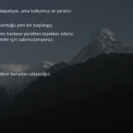
 kapatıyor, ama tutkumuz ve yaratıcı
sürdüğü yeni bir başlangıç.
yen herkese yürekten teşekkür ederiz.
imler için sabırsızlanıyoruz.
tekrar buradan ulaşacağız.