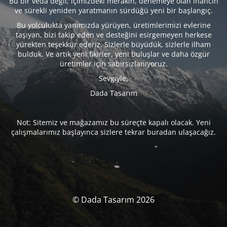
Bu bir veda değil; içimizdeki merakın, denemeye olan inancın
ve sürekli yeniden yaratmanın sürdüğü yeni bir başlangıç.
Bu yolculukta yanımızda yürüyen, üretimlerimizi evlerine
taşıyan, bizi takip eden ve desteğini esirgemeyen herkese
yürekten teşekkür ederiz. Sizlerle büyüdük, sizlerle ilham
bulduk. Ve artık yeni fikirler, yeni buluşlar ve daha özgür
üretimler için sabırsızlanıyoruz.
Sevgiyle,
Dada Tasarım
Not: Sitemiz ve mağazamız bu süreçte kapalı olacak. Yeni
çalışmalarımız başlayınca sizlere tekrar buradan ulaşacağız.
© Dada Tasarım 2026