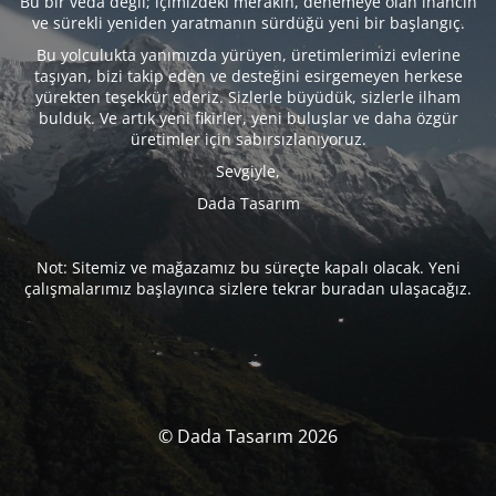
Bu bir veda değil; içimizdeki merakın, denemeye olan inancın
ve sürekli yeniden yaratmanın sürdüğü yeni bir başlangıç.
Bu yolculukta yanımızda yürüyen, üretimlerimizi evlerine
taşıyan, bizi takip eden ve desteğini esirgemeyen herkese
yürekten teşekkür ederiz. Sizlerle büyüdük, sizlerle ilham
bulduk. Ve artık yeni fikirler, yeni buluşlar ve daha özgür
üretimler için sabırsızlanıyoruz.
Sevgiyle,
Dada Tasarım
Not: Sitemiz ve mağazamız bu süreçte kapalı olacak. Yeni
çalışmalarımız başlayınca sizlere tekrar buradan ulaşacağız.
© Dada Tasarım 2026