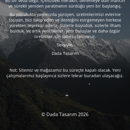
Bu bir veda değil; içimizdeki merakın, denemeye olan inancın
ve sürekli yeniden yaratmanın sürdüğü yeni bir başlangıç.
Bu yolculukta yanımızda yürüyen, üretimlerimizi evlerine
taşıyan, bizi takip eden ve desteğini esirgemeyen herkese
yürekten teşekkür ederiz. Sizlerle büyüdük, sizlerle ilham
bulduk. Ve artık yeni fikirler, yeni buluşlar ve daha özgür
üretimler için sabırsızlanıyoruz.
Sevgiyle,
Dada Tasarım
Not: Sitemiz ve mağazamız bu süreçte kapalı olacak. Yeni
çalışmalarımız başlayınca sizlere tekrar buradan ulaşacağız.
© Dada Tasarım 2026