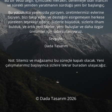
Bu bir veda değil; içimizdeki merakın, denemeye olan inancın
ve sürekli yeniden yaratmanın sürdüğü yeni bir başlangıç.
Bu yolculukta yanımızda yürüyen, üretimlerimizi evlerine
taşıyan, bizi takip eden ve desteğini esirgemeyen herkese
yürekten teşekkür ederiz. Sizlerle büyüdük, sizlerle ilham
bulduk. Ve artık yeni fikirler, yeni buluşlar ve daha özgür
üretimler için sabırsızlanıyoruz.
Sevgiyle,
Dada Tasarım
Not: Sitemiz ve mağazamız bu süreçte kapalı olacak. Yeni
çalışmalarımız başlayınca sizlere tekrar buradan ulaşacağız.
© Dada Tasarım 2026