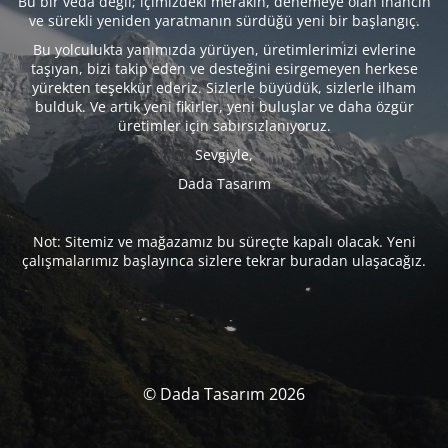
Bu bir veda değil; içimizdeki merakın, denemeye olan inancın
ve sürekli yeniden yaratmanın sürdüğü yeni bir başlangıç.
Bu yolculukta yanımızda yürüyen, üretimlerimizi evlerine
taşıyan, bizi takip eden ve desteğini esirgemeyen herkese
yürekten teşekkür ederiz. Sizlerle büyüdük, sizlerle ilham
bulduk. Ve artık yeni fikirler, yeni buluşlar ve daha özgür
üretimler için sabırsızlanıyoruz.
Sevgiyle,
Dada Tasarım
Not: Sitemiz ve mağazamız bu süreçte kapalı olacak. Yeni
çalışmalarımız başlayınca sizlere tekrar buradan ulaşacağız.
© Dada Tasarım 2026