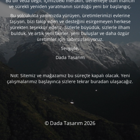
Bu bir veda değil; içimizdeki merakın, denemeye olan inancın
ve sürekli yeniden yaratmanın sürdüğü yeni bir başlangıç.
Bu yolculukta yanımızda yürüyen, üretimlerimizi evlerine
taşıyan, bizi takip eden ve desteğini esirgemeyen herkese
yürekten teşekkür ederiz. Sizlerle büyüdük, sizlerle ilham
bulduk. Ve artık yeni fikirler, yeni buluşlar ve daha özgür
üretimler için sabırsızlanıyoruz.
Sevgiyle,
Dada Tasarım
Not: Sitemiz ve mağazamız bu süreçte kapalı olacak. Yeni
çalışmalarımız başlayınca sizlere tekrar buradan ulaşacağız.
© Dada Tasarım 2026