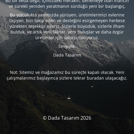
Bu bir veda değil; içimizdeki merakın, denemeye olan inancın
ve sürekli yeniden yaratmanın sürdüğü yeni bir başlangıç.
Bu yolculukta yanımızda yürüyen, üretimlerimizi evlerine
taşıyan, bizi takip eden ve desteğini esirgemeyen herkese
yürekten teşekkür ederiz. Sizlerle büyüdük, sizlerle ilham
bulduk. Ve artık yeni fikirler, yeni buluşlar ve daha özgür
üretimler için sabırsızlanıyoruz.
Sevgiyle,
Dada Tasarım
Not: Sitemiz ve mağazamız bu süreçte kapalı olacak. Yeni
çalışmalarımız başlayınca sizlere tekrar buradan ulaşacağız.
© Dada Tasarım 2026