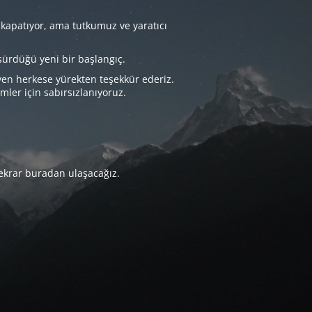
 kapatıyor, ama tutkumuz ve yaratıcı
sürdüğü yeni bir başlangıç.
yen herkese yürekten teşekkür ederiz.
imler için sabırsızlanıyoruz.
tekrar buradan ulaşacağız.