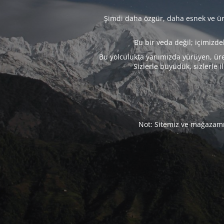
Şimdi daha özgür, daha esnek ve üre
Bu bir veda değil; içimizd
Bu yolculukta yanımızda yürüyen, üre
Sizlerle büyüdük, sizlerle i
Not: Sitemiz ve mağazamız