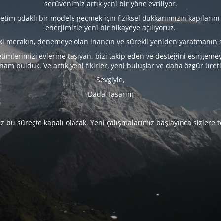
serüvenimiz artık yeni bir yöne evriliyor.
tim odaklı bir modele geçmek için fiziksel dükkanımızın kapılarını
enerjimizle yeni bir hikayeye açılıyoruz.
eki merakın, denemeye olan inancın ve sürekli yeniden yaratmanın 
timlerimizi evlerine taşıyan, bizi takip eden ve desteğini esirgeme
lham bulduk. Ve artık yeni fikirler, yeni buluşlar ve daha özgür üret
Sevgiyle,
Dada Tasarım
 bu süreçte kapalı olacak. Yeni çalışmalarımız başlayınca sizlere 