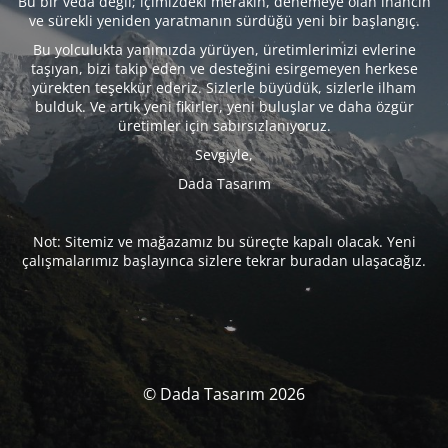
Bu bir veda değil; içimizdeki merakın, denemeye olan inancın
ve sürekli yeniden yaratmanın sürdüğü yeni bir başlangıç.
Bu yolculukta yanımızda yürüyen, üretimlerimizi evlerine
taşıyan, bizi takip eden ve desteğini esirgemeyen herkese
yürekten teşekkür ederiz. Sizlerle büyüdük, sizlerle ilham
bulduk. Ve artık yeni fikirler, yeni buluşlar ve daha özgür
üretimler için sabırsızlanıyoruz.
Sevgiyle,
Dada Tasarım
Not: Sitemiz ve mağazamız bu süreçte kapalı olacak. Yeni
çalışmalarımız başlayınca sizlere tekrar buradan ulaşacağız.
© Dada Tasarım 2026