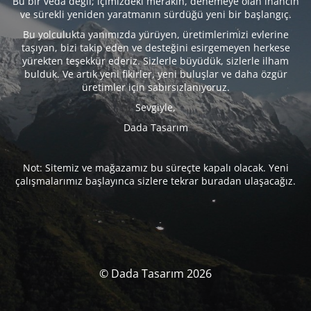
Bu bir veda değil; içimizdeki merakın, denemeye olan inancın
ve sürekli yeniden yaratmanın sürdüğü yeni bir başlangıç.
Bu yolculukta yanımızda yürüyen, üretimlerimizi evlerine
taşıyan, bizi takip eden ve desteğini esirgemeyen herkese
yürekten teşekkür ederiz. Sizlerle büyüdük, sizlerle ilham
bulduk. Ve artık yeni fikirler, yeni buluşlar ve daha özgür
üretimler için sabırsızlanıyoruz.
Sevgiyle,
Dada Tasarım
Not: Sitemiz ve mağazamız bu süreçte kapalı olacak. Yeni
çalışmalarımız başlayınca sizlere tekrar buradan ulaşacağız.
© Dada Tasarım 2026