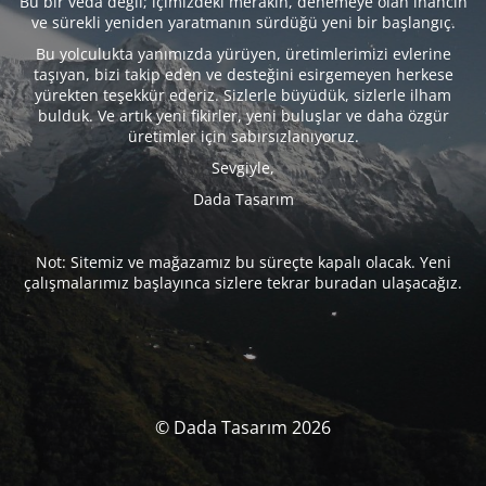
Bu bir veda değil; içimizdeki merakın, denemeye olan inancın
ve sürekli yeniden yaratmanın sürdüğü yeni bir başlangıç.
Bu yolculukta yanımızda yürüyen, üretimlerimizi evlerine
taşıyan, bizi takip eden ve desteğini esirgemeyen herkese
yürekten teşekkür ederiz. Sizlerle büyüdük, sizlerle ilham
bulduk. Ve artık yeni fikirler, yeni buluşlar ve daha özgür
üretimler için sabırsızlanıyoruz.
Sevgiyle,
Dada Tasarım
Not: Sitemiz ve mağazamız bu süreçte kapalı olacak. Yeni
çalışmalarımız başlayınca sizlere tekrar buradan ulaşacağız.
© Dada Tasarım 2026