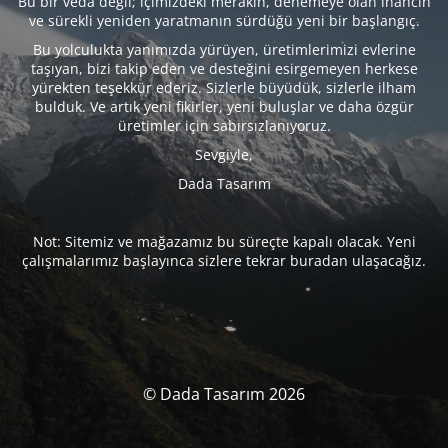
Bu bir veda değil; içimizdeki merakın, denemeye olan inancın
ve sürekli yeniden yaratmanın sürdüğü yeni bir başlangıç.
Bu yolculukta yanımızda yürüyen, üretimlerimizi evlerine
taşıyan, bizi takip eden ve desteğini esirgemeyen herkese
yürekten teşekkür ederiz. Sizlerle büyüdük, sizlerle ilham
bulduk. Ve artık yeni fikirler, yeni buluşlar ve daha özgür
üretimler için sabırsızlanıyoruz.
Sevgiyle,
Dada Tasarım
Not: Sitemiz ve mağazamız bu süreçte kapalı olacak. Yeni
çalışmalarımız başlayınca sizlere tekrar buradan ulaşacağız.
© Dada Tasarım 2026