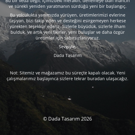
Bu bir veda değil; içimizdeki merakın, denemeye olan inancın
ve sürekli yeniden yaratmanın sürdüğü yeni bir başlangıç.
Bu yolculukta yanımızda yürüyen, üretimlerimizi evlerine
taşıyan, bizi takip eden ve desteğini esirgemeyen herkese
yürekten teşekkür ederiz. Sizlerle büyüdük, sizlerle ilham
bulduk. Ve artık yeni fikirler, yeni buluşlar ve daha özgür
üretimler için sabırsızlanıyoruz.
Sevgiyle,
Dada Tasarım
Not: Sitemiz ve mağazamız bu süreçte kapalı olacak. Yeni
çalışmalarımız başlayınca sizlere tekrar buradan ulaşacağız.
© Dada Tasarım 2026