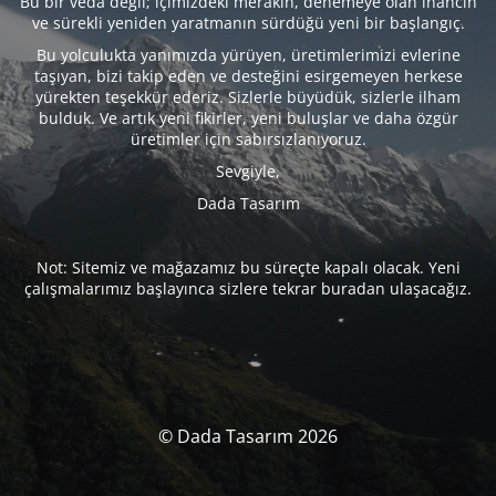
Bu bir veda değil; içimizdeki merakın, denemeye olan inancın
ve sürekli yeniden yaratmanın sürdüğü yeni bir başlangıç.
Bu yolculukta yanımızda yürüyen, üretimlerimizi evlerine
taşıyan, bizi takip eden ve desteğini esirgemeyen herkese
yürekten teşekkür ederiz. Sizlerle büyüdük, sizlerle ilham
bulduk. Ve artık yeni fikirler, yeni buluşlar ve daha özgür
üretimler için sabırsızlanıyoruz.
Sevgiyle,
Dada Tasarım
Not: Sitemiz ve mağazamız bu süreçte kapalı olacak. Yeni
çalışmalarımız başlayınca sizlere tekrar buradan ulaşacağız.
© Dada Tasarım 2026