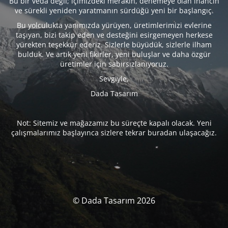
Bu bir veda değil; içimizdeki merakın, denemeye olan inancın
ve sürekli yeniden yaratmanın sürdüğü yeni bir başlangıç.
Bu yolculukta yanımızda yürüyen, üretimlerimizi evlerine
taşıyan, bizi takip eden ve desteğini esirgemeyen herkese
yürekten teşekkür ederiz. Sizlerle büyüdük, sizlerle ilham
bulduk. Ve artık yeni fikirler, yeni buluşlar ve daha özgür
üretimler için sabırsızlanıyoruz.
Sevgiyle,
Dada Tasarım
Not: Sitemiz ve mağazamız bu süreçte kapalı olacak. Yeni
çalışmalarımız başlayınca sizlere tekrar buradan ulaşacağız.
© Dada Tasarım 2026