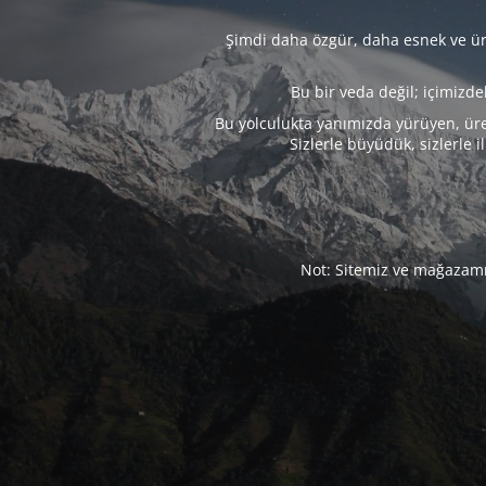
Şimdi daha özgür, daha esnek ve üre
Bu bir veda değil; içimizd
Bu yolculukta yanımızda yürüyen, üre
Sizlerle büyüdük, sizlerle i
Not: Sitemiz ve mağazamız