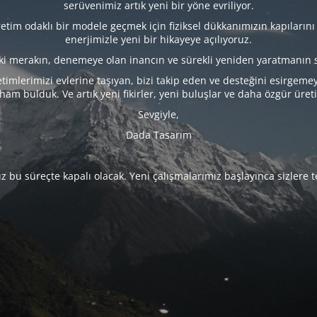
serüvenimiz artık yeni bir yöne evriliyor.
tim odaklı bir modele geçmek için fiziksel dükkanımızın kapılarını
enerjimizle yeni bir hikayeye açılıyoruz.
eki merakın, denemeye olan inancın ve sürekli yeniden yaratmanın 
timlerimizi evlerine taşıyan, bizi takip eden ve desteğini esirgeme
lham bulduk. Ve artık yeni fikirler, yeni buluşlar ve daha özgür üret
Sevgiyle,
Dada Tasarım
 bu süreçte kapalı olacak. Yeni çalışmalarımız başlayınca sizlere 