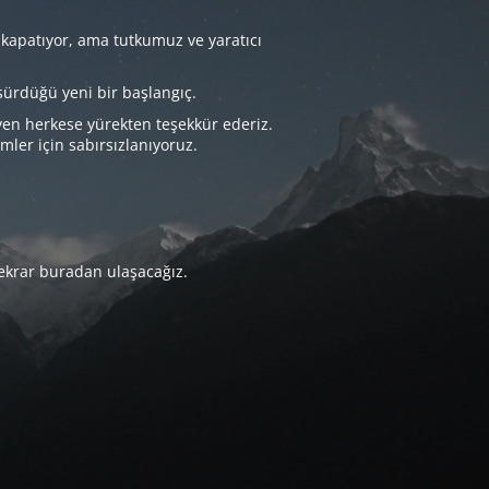
 kapatıyor, ama tutkumuz ve yaratıcı
sürdüğü yeni bir başlangıç.
yen herkese yürekten teşekkür ederiz.
imler için sabırsızlanıyoruz.
tekrar buradan ulaşacağız.