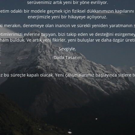
serüvenimiz artık yeni bir yöne evriliyor.
tim odaklı bir modele geçmek için fiziksel dükkanımızın kapılarını
enerjimizle yeni bir hikayeye açılıyoruz.
eki merakın, denemeye olan inancın ve sürekli yeniden yaratmanın 
timlerimizi evlerine taşıyan, bizi takip eden ve desteğini esirgeme
lham bulduk. Ve artık yeni fikirler, yeni buluşlar ve daha özgür üret
Sevgiyle,
Dada Tasarım
 bu süreçte kapalı olacak. Yeni çalışmalarımız başlayınca sizlere 