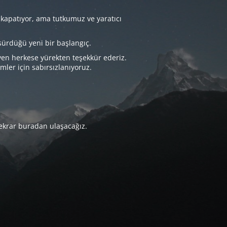
 kapatıyor, ama tutkumuz ve yaratıcı
sürdüğü yeni bir başlangıç.
yen herkese yürekten teşekkür ederiz.
imler için sabırsızlanıyoruz.
tekrar buradan ulaşacağız.