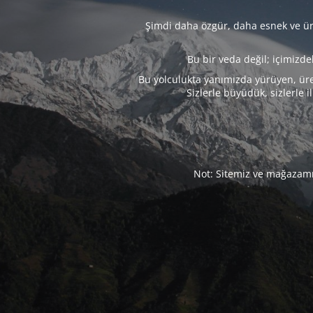
Şimdi daha özgür, daha esnek ve üre
Bu bir veda değil; içimizd
Bu yolculukta yanımızda yürüyen, üre
Sizlerle büyüdük, sizlerle i
Not: Sitemiz ve mağazamız