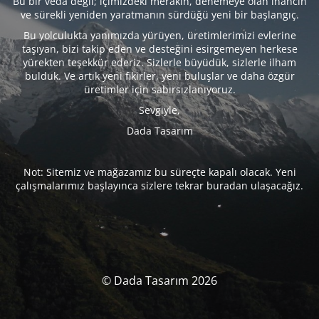
Bu bir veda değil; içimizdeki merakın, denemeye olan inancın
ve sürekli yeniden yaratmanın sürdüğü yeni bir başlangıç.
Bu yolculukta yanımızda yürüyen, üretimlerimizi evlerine
taşıyan, bizi takip eden ve desteğini esirgemeyen herkese
yürekten teşekkür ederiz. Sizlerle büyüdük, sizlerle ilham
bulduk. Ve artık yeni fikirler, yeni buluşlar ve daha özgür
üretimler için sabırsızlanıyoruz.
Sevgiyle,
Dada Tasarım
Not: Sitemiz ve mağazamız bu süreçte kapalı olacak. Yeni
çalışmalarımız başlayınca sizlere tekrar buradan ulaşacağız.
© Dada Tasarım 2026