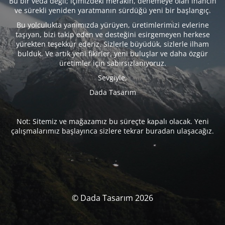
Bu bir veda değil; içimizdeki merakın, denemeye olan inancın
ve sürekli yeniden yaratmanın sürdüğü yeni bir başlangıç.
Bu yolculukta yanımızda yürüyen, üretimlerimizi evlerine
taşıyan, bizi takip eden ve desteğini esirgemeyen herkese
yürekten teşekkür ederiz. Sizlerle büyüdük, sizlerle ilham
bulduk. Ve artık yeni fikirler, yeni buluşlar ve daha özgür
üretimler için sabırsızlanıyoruz.
Sevgiyle,
Dada Tasarım
Not: Sitemiz ve mağazamız bu süreçte kapalı olacak. Yeni
çalışmalarımız başlayınca sizlere tekrar buradan ulaşacağız.
© Dada Tasarım 2026