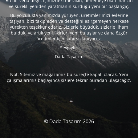
Bu bir veda değil; içimizdeki merakın, denemeye olan inancın
ve sürekli yeniden yaratmanın sürdüğü yeni bir başlangıç.
Bu yolculukta yanımızda yürüyen, üretimlerimizi evlerine
taşıyan, bizi takip eden ve desteğini esirgemeyen herkese
yürekten teşekkür ederiz. Sizlerle büyüdük, sizlerle ilham
bulduk. Ve artık yeni fikirler, yeni buluşlar ve daha özgür
üretimler için sabırsızlanıyoruz.
Sevgiyle,
Dada Tasarım
Not: Sitemiz ve mağazamız bu süreçte kapalı olacak. Yeni
çalışmalarımız başlayınca sizlere tekrar buradan ulaşacağız.
© Dada Tasarım 2026