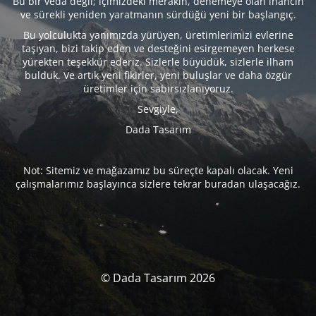
Bu bir veda değil; içimizdeki merakın, denemeye olan inancın
ve sürekli yeniden yaratmanın sürdüğü yeni bir başlangıç.
Bu yolculukta yanımızda yürüyen, üretimlerimizi evlerine
taşıyan, bizi takip eden ve desteğini esirgemeyen herkese
yürekten teşekkür ederiz. Sizlerle büyüdük, sizlerle ilham
bulduk. Ve artık yeni fikirler, yeni buluşlar ve daha özgür
üretimler için sabırsızlanıyoruz.
Sevgiyle,
Dada Tasarım
Not: Sitemiz ve mağazamız bu süreçte kapalı olacak. Yeni
çalışmalarımız başlayınca sizlere tekrar buradan ulaşacağız.
© Dada Tasarım 2026