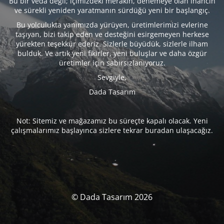
Bu bir veda değil; içimizdeki merakın, denemeye olan inancın
ve sürekli yeniden yaratmanın sürdüğü yeni bir başlangıç.
Bu yolculukta yanımızda yürüyen, üretimlerimizi evlerine
taşıyan, bizi takip eden ve desteğini esirgemeyen herkese
yürekten teşekkür ederiz. Sizlerle büyüdük, sizlerle ilham
bulduk. Ve artık yeni fikirler, yeni buluşlar ve daha özgür
üretimler için sabırsızlanıyoruz.
Sevgiyle,
Dada Tasarım
Not: Sitemiz ve mağazamız bu süreçte kapalı olacak. Yeni
çalışmalarımız başlayınca sizlere tekrar buradan ulaşacağız.
© Dada Tasarım 2026