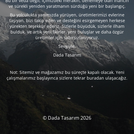
Bu bir veda değil; içimizdeki merakın, denemeye olan inancın
ve sürekli yeniden yaratmanın sürdüğü yeni bir başlangıç.
Bu yolculukta yanımızda yürüyen, üretimlerimizi evlerine
taşıyan, bizi takip eden ve desteğini esirgemeyen herkese
yürekten teşekkür ederiz. Sizlerle büyüdük, sizlerle ilham
bulduk. Ve artık yeni fikirler, yeni buluşlar ve daha özgür
üretimler için sabırsızlanıyoruz.
Sevgiyle,
Dada Tasarım
Not: Sitemiz ve mağazamız bu süreçte kapalı olacak. Yeni
çalışmalarımız başlayınca sizlere tekrar buradan ulaşacağız.
© Dada Tasarım 2026