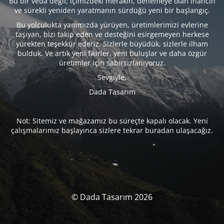
Bu bir veda değil; içimizdeki merakın, denemeye olan inancın
ve sürekli yeniden yaratmanın sürdüğü yeni bir başlangıç.
Bu yolculukta yanımızda yürüyen, üretimlerimizi evlerine
taşıyan, bizi takip eden ve desteğini esirgemeyen herkese
yürekten teşekkür ederiz. Sizlerle büyüdük, sizlerle ilham
bulduk. Ve artık yeni fikirler, yeni buluşlar ve daha özgür
üretimler için sabırsızlanıyoruz.
Sevgiyle,
Dada Tasarım
Not: Sitemiz ve mağazamız bu süreçte kapalı olacak. Yeni
çalışmalarımız başlayınca sizlere tekrar buradan ulaşacağız.
© Dada Tasarım 2026